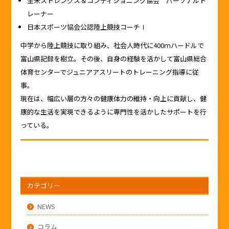
全米ストレングス＆コンディショニング協会 パーソナルト
レーナー
日本スポーツ協会公認陸上競技コーチⅠ
中学から陸上競技に取り組み、社会人時代に400ｍハードルで
富山県記録を樹立。その後、自身の経験を活かして富山県総合
体育センターでジュニアアスリートのトレーニング指導に従
事。
現在は、幅広い層の方々の健康体力の維持・向上に貢献し、健
康的な生活を実現できるように専門性を活かしたサポートを行
っている。
カテゴリー
NEWS
コラム